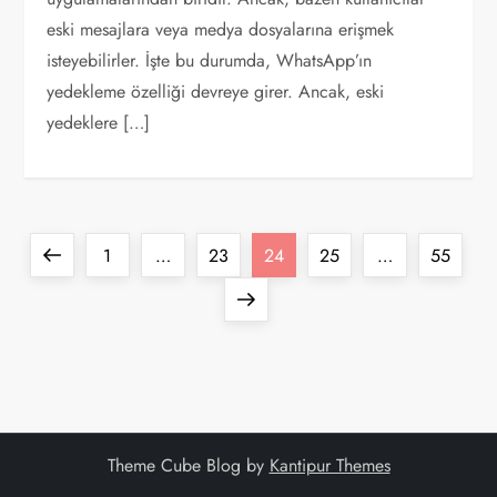
eski mesajlara veya medya dosyalarına erişmek
isteyebilirler. İşte bu durumda, WhatsApp’ın
yedekleme özelliği devreye girer. Ancak, eski
yedeklere […]
Y
Previous
Page
Page
Page
Page
Page
1
…
23
24
25
…
55
a
page
Next
page
z
ı
s
Theme Cube Blog by
Kantipur Themes