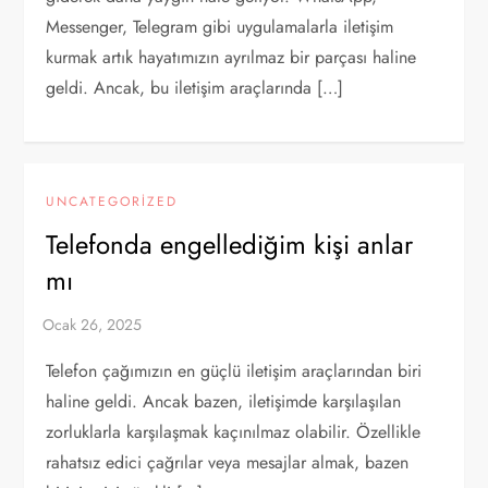
Messenger, Telegram gibi uygulamalarla iletişim
kurmak artık hayatımızın ayrılmaz bir parçası haline
geldi. Ancak, bu iletişim araçlarında […]
UNCATEGORIZED
Telefonda engellediğim kişi anlar
mı
Telefon çağımızın en güçlü iletişim araçlarından biri
haline geldi. Ancak bazen, iletişimde karşılaşılan
zorluklarla karşılaşmak kaçınılmaz olabilir. Özellikle
rahatsız edici çağrılar veya mesajlar almak, bazen