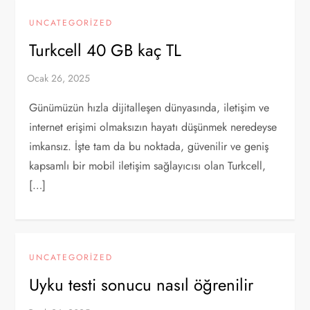
UNCATEGORIZED
Turkcell 40 GB kaç TL
Günümüzün hızla dijitalleşen dünyasında, iletişim ve
internet erişimi olmaksızın hayatı düşünmek neredeyse
imkansız. İşte tam da bu noktada, güvenilir ve geniş
kapsamlı bir mobil iletişim sağlayıcısı olan Turkcell,
[…]
UNCATEGORIZED
Uyku testi sonucu nasıl öğrenilir