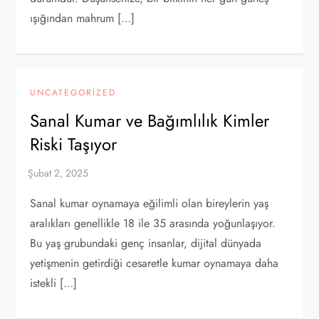
ışığından mahrum […]
UNCATEGORIZED
Sanal Kumar ve Bağımlılık Kimler
Riski Taşıyor
Sanal kumar oynamaya eğilimli olan bireylerin yaş
aralıkları genellikle 18 ile 35 arasında yoğunlaşıyor.
Bu yaş grubundaki genç insanlar, dijital dünyada
yetişmenin getirdiği cesaretle kumar oynamaya daha
istekli […]