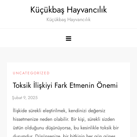
Skip
Küçükbaş Hayvancılık
to
Küçükbaş Hayvancılık
content
UNCATEGORIZED
Toksik İlişkiyi Fark Etmenin Önemi
İlişkide sürekli eleştirilmek, kendinizi değersiz
hissetmenize neden olabilir. Bir kişi, sürekli sizden
üstün olduğunu düşünüyorsa, bu kesinlikle toksik bir
durumdur. Düşünsenize, bir bitkinin her gün güneş