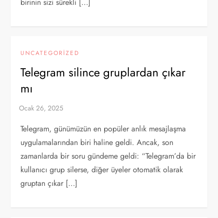
birinin sizi sürekli […]
UNCATEGORIZED
Telegram silince gruplardan çıkar
mı
Telegram, günümüzün en popüler anlık mesajlaşma
uygulamalarından biri haline geldi. Ancak, son
zamanlarda bir soru gündeme geldi: “Telegram’da bir
kullanıcı grup silerse, diğer üyeler otomatik olarak
gruptan çıkar […]