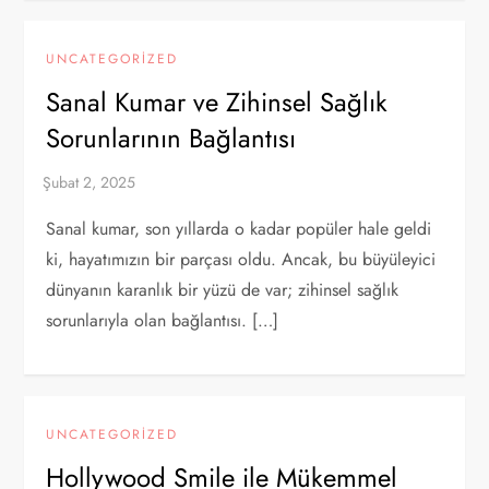
UNCATEGORIZED
Sanal Kumar ve Zihinsel Sağlık
Sorunlarının Bağlantısı
Sanal kumar, son yıllarda o kadar popüler hale geldi
ki, hayatımızın bir parçası oldu. Ancak, bu büyüleyici
dünyanın karanlık bir yüzü de var; zihinsel sağlık
sorunlarıyla olan bağlantısı. […]
UNCATEGORIZED
Hollywood Smile ile Mükemmel