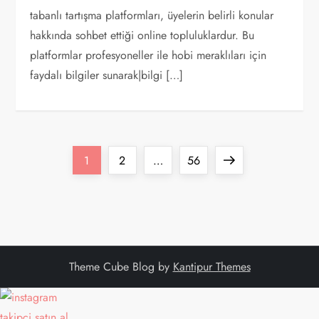
tabanlı tartışma platformları, üyelerin belirli konular
hakkında sohbet ettiği online topluluklardur. Bu
platformlar profesyoneller ile hobi meraklıları için
faydalı bilgiler sunarak|bilgi […]
Y
Page
Page
Page
Next
1
2
…
56
a
page
z
ı
Theme Cube Blog by
Kantipur Themes
s