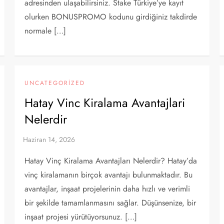
adresinden ulaşabilirsiniz. Stake Türkiye’ye kayıt
olurken BONUSPROMO kodunu girdiğiniz takdirde
normale […]
UNCATEGORIZED
Hatay Vinc Kiralama Avantajlari
Nelerdir
Hatay Vinç Kiralama Avantajları Nelerdir? Hatay’da
vinç kiralamanın birçok avantajı bulunmaktadır. Bu
avantajlar, inşaat projelerinin daha hızlı ve verimli
bir şekilde tamamlanmasını sağlar. Düşünsenize, bir
inşaat projesi yürütüyorsunuz. […]