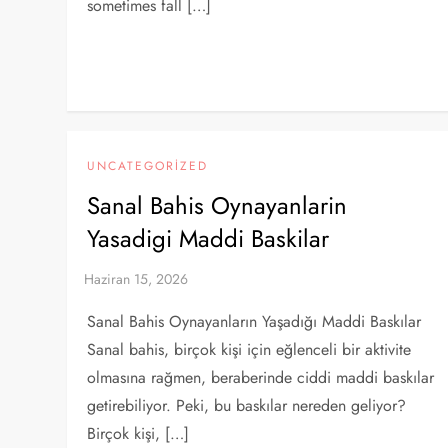
sometimes fall […]
UNCATEGORIZED
Sanal Bahis Oynayanlarin
Yasadigi Maddi Baskilar
Sanal Bahis Oynayanların Yaşadığı Maddi Baskılar
Sanal bahis, birçok kişi için eğlenceli bir aktivite
olmasına rağmen, beraberinde ciddi maddi baskılar
getirebiliyor. Peki, bu baskılar nereden geliyor?
Birçok kişi, […]