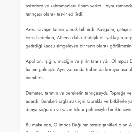
askerlere ve kahramanlara ilham verirdi. Aynı zamand
tanrıçası olarak tasvir edilirdi.
Ares, savaşın tanrısı olarak bilinirdi. Kavgalar, çatışm
temsil ederken, Athena daha stratejik bir yaklaşım serg
getirdiği kaosu simgeleyen bir tanrı olarak görülmesi
Apollon, ışığın, müziğin ve şiirin tanrısıydı. Olimpos
haline gelmişti. Aynı zamanda tıbbın da koruyucusu ol
inanılırdı.
Demeter, tarımın ve bereketin tanrıçasıydı. Toprağa
ederdi. Bereketi sağlamak için toprakla ve bitkilerle y
dünya soğurdu ve yazın tekrar gelmesiyle birlikte sevin
Bu makalede, Olimpos Dağı'nın sessiz şahitleri olan Ant