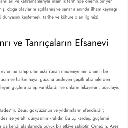
tanrıları ve kahramanlarıyla insanlık tarihinde önemli bir yer
miş, doğa olaylarını açıklamış ve sanat alanında ilham kaynağı
 dünyasını keşfetmek, tarihe ve kültüre olan ilgimizi
nrı ve Tanrıçaların Efsanevi
ar evrenine sahip olan eski Yunan medeniyetinin önemli bir
şturan ve halkın hayal gücünü besleyen çeşitli efsanelerden
kileyen güçlere sahip varlıklardır ve onların hikayeleri, büyüleyici
des'tir. Zeus, gökyüzünün ve yıldırımların efendisidir;
s ise yeraltı dünyasının kralıdır. Bu üç kardeş, güçlerini
lar da kendi alanlarında büyük bir etkiye sahiptir. Örneğin, Ares