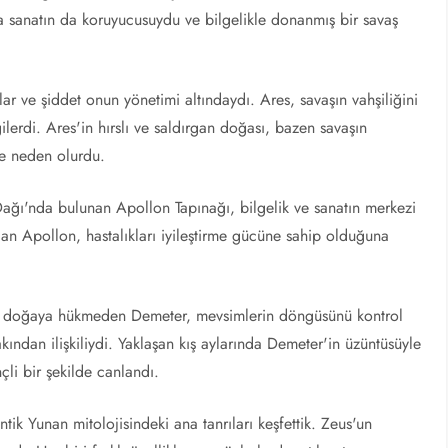
a sanatın da koruyucusuydu ve bilgelikle donanmış bir savaş
alar ve şiddet onun yönetimi altındaydı. Ares, savaşın vahşiliğini
ilerdi. Ares'in hırslı ve saldırgan doğası, bazen savaşın
ne neden olurdu.
 Dağı'nda bulunan Apollon Tapınağı, bilgelik ve sanatın merkezi
an Apollon, hastalıkları iyileştirme gücüne sahip olduğuna
 ve doğaya hükmeden Demeter, mevsimlerin döngüsünü kontrol
akından ilişkiliydi. Yaklaşan kış aylarında Demeter'in üzüntüsüyle
çli bir şekilde canlandı.
ik Yunan mitolojisindeki ana tanrıları keşfettik. Zeus'un