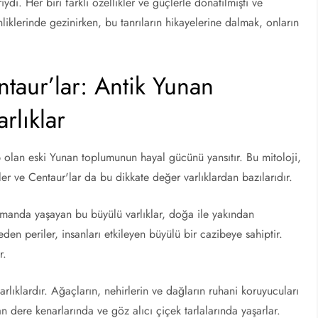
ıydı. Her biri farklı özellikler ve güçlerle donatılmıştı ve
inliklerinde gezinirken, bu tanrıların hikayelerine dalmak, onların
taur’lar: Antik Yunan
rlıklar
ip olan eski Yunan toplumunun hayal gücünü yansıtır. Bu mitoloji,
h'ler ve Centaur'lar da bu dikkate değer varlıklardan bazılarıdır.
 ormanda yaşayan bu büyülü varlıklar, doğa ile yakından
den periler, insanları etkileyen büyülü bir cazibeye sahiptir.
r.
rlıklardır. Ağaçların, nehirlerin ve dağların ruhani koruyucuları
akan dere kenarlarında ve göz alıcı çiçek tarlalarında yaşarlar.