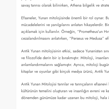
savaş tanrısı olarak bilinirken, Athena bilgelik ve stratej
Efsaneler, Yunan mitolojisinde önemli bir rol oynar. Bun
mücadelelerini ve yanılgılarını anlatan hikayelerdir. Bi
açıklamak için kullanılır. Örneğin, “Prometheus'un Hır
cezalandırılmasını anlatırken, “Perseus ve Medusa” ef
Antik Yunan mitolojisinin etkisi, sadece Yunanistan sı
ve filozofide derin bir iz bırakmıştır. Mitoloji, insanl
anlamlandırmalarını sağlamıştır. Ayrıca, mitoloji bugün
kitaplar ve oyunlar gibi birçok medya ürünü, Antik Yu
Antik Yunan Mitolojisi tanrılar ve tanrıçaların efsanevi
kültürünün temelini oluşturan ve insanlığın evreni ve k
dönemden günümüze kadar uzanan bu mitoloji, hala ilgi