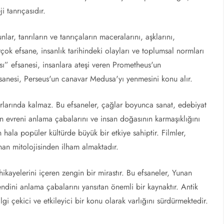
i tanrıçasıdır.
lar, tanrıların ve tanrıçaların maceralarını, aşklarını,
rçok efsane, insanlık tarihindeki olayları ve toplumsal normları
sı” efsanesi, insanlara ateşi veren Prometheus'un
sanesi, Perseus'un canavar Medusa'yı yenmesini konu alır.
nırlarında kalmaz. Bu efsaneler, çağlar boyunca sanat, edebiyat
arın evreni anlama çabalarını ve insan doğasının karmaşıklığını
 hala popüler kültürde büyük bir etkiye sahiptir. Filmler,
nan mitolojisinden ilham almaktadır.
 hikayelerini içeren zengin bir mirastır. Bu efsaneler, Yunan
endini anlama çabalarını yansıtan önemli bir kaynaktır. Antik
 çekici ve etkileyici bir konu olarak varlığını sürdürmektedir.