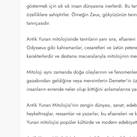
göstermek için sık sık insan dünyasına inerlerdi. Bu tan
özelliklere sahiptirler. Örneğin Zeus, gökyüzünün tanrıs
tanrıçasıdır.
Antik Yunan mitolojisinde tanrıların yanı sıra, efsane
Odysseus gibi kahramanlar, cesaretleri ve üstün yetene
karakterlerdir ve destansı maceralarıyla mitolojinin mer
Mitoloji aynı zamanda doğa olaylarının ve fenomenleri
gazabından geldiğine veya mevsimlerin Demeter'in üzü
insanların evrende neler olup bittiğini anlamalarına y
Antik Yunan Mitolojisi'nin zengin dünyası, sanat, edebi
heykeltıraşlar, ressamlar ve yazarlar, bu efsaneleri ve k
Yunan mitolojisi popüler kültürde ve modern edebiyatta