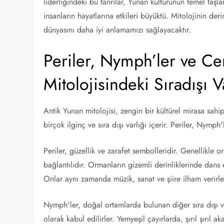
liderliğindeki bu tanrılar, Yunan kültürünün temel taşlar
insanların hayatlarına etkileri büyüktü. Mitolojinin der
dünyasını daha iyi anlamamızı sağlayacaktır.
Periler, Nymph’ler ve Cen
Mitolojisindeki Sıradışı Va
Antik Yunan mitolojisi, zengin bir kültürel mirasa sah
birçok ilginç ve sıra dışı varlığı içerir. Periler, Nymp
Periler, güzellik ve zarafet sembolleridir. Genellikle
bağlantılıdır. Ormanların gizemli derinliklerinde dans e
Onlar aynı zamanda müzik, sanat ve şiire ilham verirle
Nymph'ler, doğal ortamlarda bulunan diğer sıra dışı va
olarak kabul edilirler. Yemyeşil çayırlarda, şırıl şırıl 