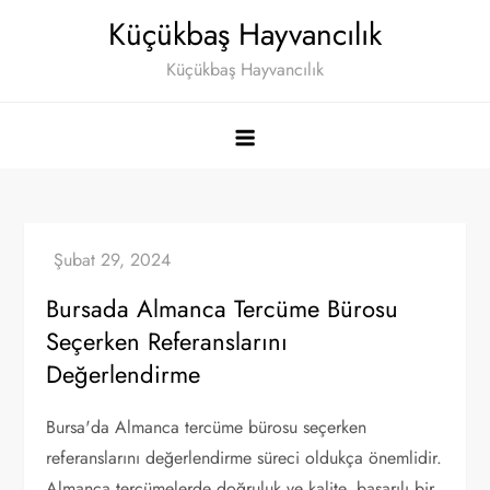
Skip
Küçükbaş Hayvancılık
to
Küçükbaş Hayvancılık
content
Bursada Almanca Tercüme Bürosu
Seçerken Referanslarını
Değerlendirme
Bursa'da Almanca tercüme bürosu seçerken
referanslarını değerlendirme süreci oldukça önemlidir.
Almanca tercümelerde doğruluk ve kalite, başarılı bir