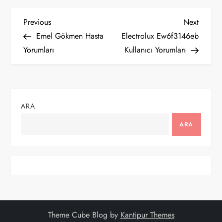
Y
Previous
Next
Previous
Next
Post
Post
Emel Gökmen Hasta
Electrolux Ew6f3146eb
a
Yorumları
Kullanıcı Yorumları
z
ı
ARA
g
ARA
e
z
i
n
Theme Cube Blog by
Kantipur Themes