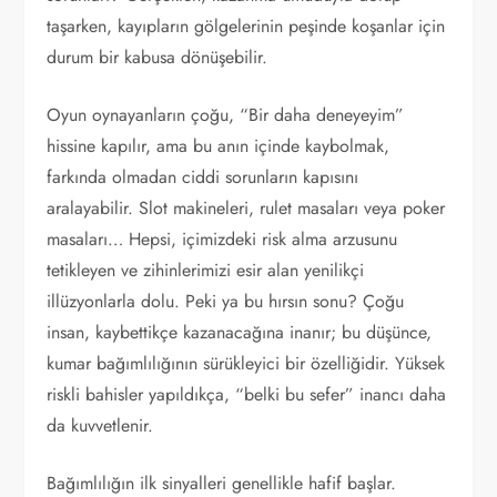
taşarken, kayıpların gölgelerinin peşinde koşanlar için
durum bir kabusa dönüşebilir.
Oyun oynayanların çoğu, “Bir daha deneyeyim”
hissine kapılır, ama bu anın içinde kaybolmak,
farkında olmadan ciddi sorunların kapısını
aralayabilir. Slot makineleri, rulet masaları veya poker
masaları… Hepsi, içimizdeki risk alma arzusunu
tetikleyen ve zihinlerimizi esir alan yenilikçi
illüzyonlarla dolu. Peki ya bu hırsın sonu? Çoğu
insan, kaybettikçe kazanacağına inanır; bu düşünce,
kumar bağımlılığının sürükleyici bir özelliğidir. Yüksek
riskli bahisler yapıldıkça, “belki bu sefer” inancı daha
da kuvvetlenir.
Bağımlılığın ilk sinyalleri genellikle hafif başlar.