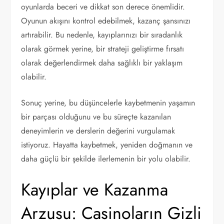
oyunlarda beceri ve dikkat son derece önemlidir.
Oyunun akışını kontrol edebilmek, kazanç şansınızı
artırabilir. Bu nedenle, kayıplarınızı bir sıradanlık
olarak görmek yerine, bir strateji geliştirme fırsatı
olarak değerlendirmek daha sağlıklı bir yaklaşım
olabilir.
Sonuç yerine, bu düşüncelerle kaybetmenin yaşamın
bir parçası olduğunu ve bu süreçte kazanılan
deneyimlerin ve derslerin değerini vurgulamak
istiyoruz. Hayatta kaybetmek, yeniden doğmanın ve
daha güçlü bir şekilde ilerlemenin bir yolu olabilir.
Kayıplar ve Kazanma
Arzusu: Casinoların Gizli