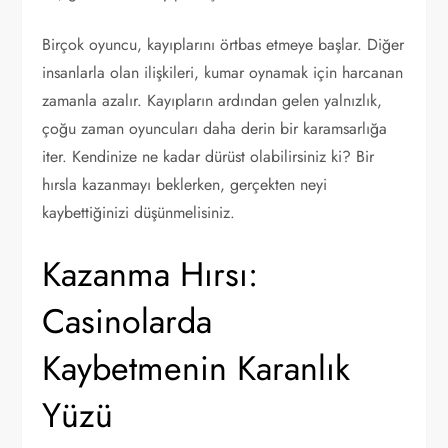
Birçok oyuncu, kayıplarını örtbas etmeye başlar. Diğer
insanlarla olan ilişkileri, kumar oynamak için harcanan
zamanla azalır. Kayıpların ardından gelen yalnızlık,
çoğu zaman oyuncuları daha derin bir karamsarlığa
iter. Kendinize ne kadar dürüst olabilirsiniz ki? Bir
hırsla kazanmayı beklerken, gerçekten neyi
kaybettiğinizi düşünmelisiniz.
Kazanma Hırsı:
Casinolarda
Kaybetmenin Karanlık
Yüzü