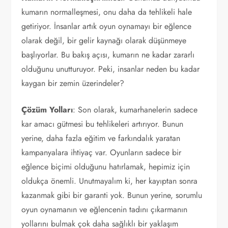
kumarın normalleşmesi, onu daha da tehlikeli hale
getiriyor. İnsanlar artık oyun oynamayı bir eğlence
olarak değil, bir gelir kaynağı olarak düşünmeye
başlıyorlar. Bu bakış açısı, kumarın ne kadar zararlı
olduğunu unutturuyor. Peki, insanlar neden bu kadar
kaygan bir zemin üzerindeler?
Çözüm Yolları
: Son olarak, kumarhanelerin sadece
kar amacı gütmesi bu tehlikeleri artırıyor. Bunun
yerine, daha fazla eğitim ve farkındalık yaratan
kampanyalara ihtiyaç var. Oyunların sadece bir
eğlence biçimi olduğunu hatırlamak, hepimiz için
oldukça önemli. Unutmayalım ki, her kayıptan sonra
kazanmak gibi bir garanti yok. Bunun yerine, sorumlu
oyun oynamanın ve eğlencenin tadını çıkarmanın
yollarını bulmak çok daha sağlıklı bir yaklaşım