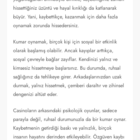
hissettiğiniz üzüntü ve hayal kırıklığı da katlanarak
büyür. Yani, kaybettikçe, kazanmak için daha fazla
oynamak zorunda hissedersiniz.
Kumar oynamak, birçok kişi için sosyal bir etkinlik
olarak başlamış olabilir. Ancak kayıplar arttıkça,
sosyal çevreyle bağlar zayıflar. Kendinizi yalnız ve
kimsesiz hissetmeye başlarsınız. Bu durumda, ruhsal
sağlığınız da tehlikeye girer. Arkadaşlarınızdan uzak
durmak, yalnız hissetmek, çemberi daraltır ve zihinsel
dengenizi altüst eder.
Casinoların arkasındaki psikolojik oyunlar, sadece
parayla değil, ruhsal durumunuzla da bir kumar oynar.
Kaybetmenin getirdiği baskı ve yalnızlık, birçok
insanın hayatını derinden etkileyebilir. Özgüven kaybı