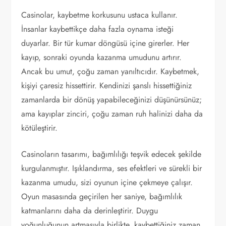
Casinolar, kaybetme korkusunu ustaca kullanır.
İnsanlar kaybettikçe daha fazla oynama isteği
duyarlar. Bir tür kumar döngüsü içine girerler. Her
kayıp, sonraki oyunda kazanma umudunu artırır.
Ancak bu umut, çoğu zaman yanıltıcıdır. Kaybetmek,
kişiyi çaresiz hissettirir. Kendinizi şanslı hissettiğiniz
zamanlarda bir dönüş yapabileceğinizi düşünürsünüz;
ama kayıplar zinciri, çoğu zaman ruh halinizi daha da
kötüleştirir.
Casinoların tasarımı, bağımlılığı teşvik edecek şekilde
kurgulanmıştır. Işıklandırma, ses efektleri ve sürekli bir
kazanma umudu, sizi oyunun içine çekmeye çalışır.
Oyun masasında geçirilen her saniye, bağımlılık
katmanlarını daha da derinleştirir. Duygu
yoğunluğunun artmasıyla birlikte, kaybettiğiniz zaman