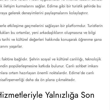
k iletişim kurmalarını sağlar. Edirne gibi bir turistik şehirde bu
r araya gelerek deneyimlerini paylaşmalarını kolaylaştırır.
rlerle etkileşime geçmelerini sağlayan bir platformdur. Turistlerin
ukları bu ortamlar, yeni arkadaşlıkların oluşmasına ve bilgi
ğu tarihi ve kültürel değerleri hakkında konuşarak öğrenme şansı
nını yaşarlar.
faktöre bağlıdır. Şehrin sosyal ve kültürel canlılığı, teknolojik
 trendin popülerleşmesine katkıda bulunur. Canlı sohbet imkanı
anlara ortam hazırlayan önemli noktalardır. Edirne'de canlı
misafirperverliği daha da ön plana çıkmaktadır.
izmetleriyle Yalnızlığa Son