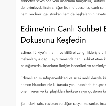
sohbetler sayesinde yeni insanlarla tanışabilir, kültüre
deneyimleyebilirsiniz. Eğer Edirne'deyseniz, canlı sohb
hem kendinizi geliştirirken hem de başkalarının hayatın
Edirne’nin Canlı Sohbet 
Dokusunu Keşfedin
Edirne, Türkiye'nin tarihi ve kültürel zenginlikleriyle 
mekanlarıyla değil, aynı zamanda canlı sohbet etme kü
baktığımızda, insanların iletişim becerileri ve samimi
Edirneliler, misafirperverlikleri ve sıcakkanlılıklarıyla
hemen hissedersiniz ki burada yeni insanlarla tanışmak
önem veren ve karşılaştıkları herkese saygı gösteren b
Şehirdeki kafe, restoran ve diğer sosyal mekanlar, insan