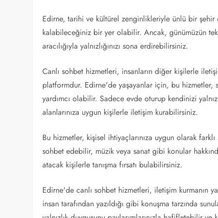
Edirne, tarihi ve kültürel zenginlikleriyle ünlü bir şeh
kalabileceğiniz bir yer olabilir. Ancak, günümüzün tek
aracılığıyla yalnızlığınızı sona erdirebilirsiniz.
Canlı sohbet hizmetleri, insanların diğer kişilerle ile
platformdur. Edirne'de yaşayanlar için, bu hizmetler, 
yardımcı olabilir. Sadece evde oturup kendinizi yalnız h
alanlarınıza uygun kişilerle iletişim kurabilirsiniz.
Bu hizmetler, kişisel ihtiyaçlarınıza uygun olarak farkl
sohbet edebilir, müzik veya sanat gibi konular hakkında 
atacak kişilerle tanışma fırsatı bulabilirsiniz.
Edirne'de canlı sohbet hizmetleri, iletişim kurmanın yan
insan tarafından yazıldığı gibi konuşma tarzında sunul
yalnızlık duygusunu paylaşımlarınızla hafifletebilir ve karş