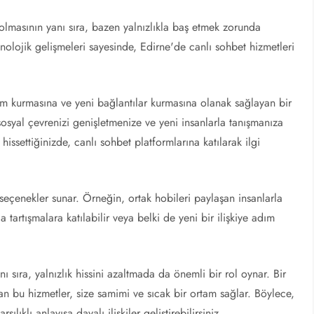
ir olmasının yanı sıra, bazen yalnızlıkla baş etmek zorunda
nolojik gelişmeleri sayesinde, Edirne'de canlı sohbet hizmetleri
tişim kurmasına ve yeni bağlantılar kurmasına olanak sağlayan bir
sosyal çevrenizi genişletmenize ve yeni insanlarla tanışmanıza
issettiğinizde, canlı sohbet platformlarına katılarak ilgi
ı seçenekler sunar. Örneğin, ortak hobileri paylaşan insanlarla
tartışmalara katılabilir veya belki de yeni bir ilişkiye adım
ı sıra, yalnızlık hissini azaltmada da önemli bir rol oynar. Bir
an bu hizmetler, size samimi ve sıcak bir ortam sağlar. Böylece,
ılıklı anlayışa dayalı ilişkiler geliştirebilirsiniz.