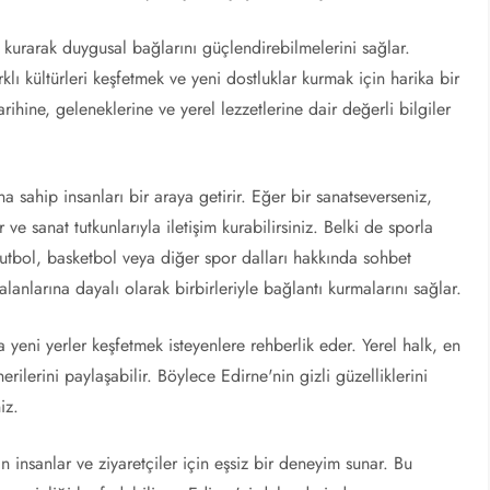
m kurarak duygusal bağlarını güçlendirebilmelerini sağlar.
rklı kültürleri keşfetmek ve yeni dostluklar kurmak için harika bir
tarihine, geleneklerine ve yerel lezzetlerine dair değerli bilgiler
ına sahip insanları bir araya getirir. Eğer bir sanatseverseniz,
 ve sanat tutkunlarıyla iletişim kurabilirsiniz. Belki de sporla
futbol, basketbol veya diğer spor dalları hakkında sohbet
alanlarına dayalı olarak birbirleriyle bağlantı kurmalarını sağlar.
yeni yerler keşfetmek isteyenlere rehberlik eder. Yerel halk, en
erilerini paylaşabilir. Böylece Edirne'nin gizli güzelliklerini
iz.
 insanlar ve ziyaretçiler için eşsiz bir deneyim sunar. Bu