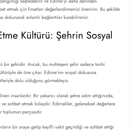
l zenginliği keşfedebilir ve Edirne'yi daha derinden
et etmek için fırsatları değerlendirmenizi öneririm. Bu şekilde
a dokunarak anlamlı bağlantılar kurabilirsiniz.
Etme Kültürü: Şehrin Sosyal
ünlü bir şehridir. Ancak, bu muhteşem şehir sadece tarihi
ltürüyle de öne çıkar. Edirne'nin sosyal dokusuna
yetleriyle dolu olduğunu görmekteyiz.
 bilinen insanlardır. Bir yabancı olarak şehre adım attığınızda,
 ve sohbet etmek kolaydır. Edirneliler, geleneksel değerlere
ir toplumun parçasıdır.
ların bir araya gelip keyifli vakit geçirdiği ve sohbet ettiği