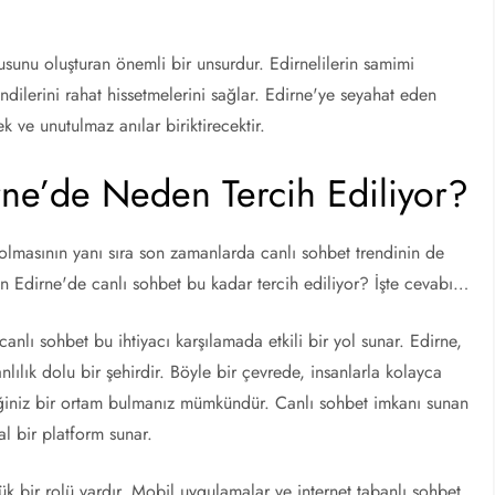
usunu oluşturan önemli bir unsurdur. Edirnelilerin samimi
endilerini rahat hissetmelerini sağlar. Edirne'ye seyahat eden
 ve unutulmaz anılar biriktirecektir.
rne’de Neden Tercih Ediliyor?
ir olmasının yanı sıra son zamanlarda canlı sohbet trendinin de
en Edirne'de canlı sohbet bu kadar tercih ediliyor? İşte cevabı…
anlı sohbet bu ihtiyacı karşılamada etkili bir yol sunar. Edirne,
canlılık dolu bir şehirdir. Böyle bir çevrede, insanlarla kolayca
eceğiniz bir ortam bulmanız mümkündür. Canlı sohbet imkanı sunan
l bir platform sunar.
k bir rolü vardır. Mobil uygulamalar ve internet tabanlı sohbet