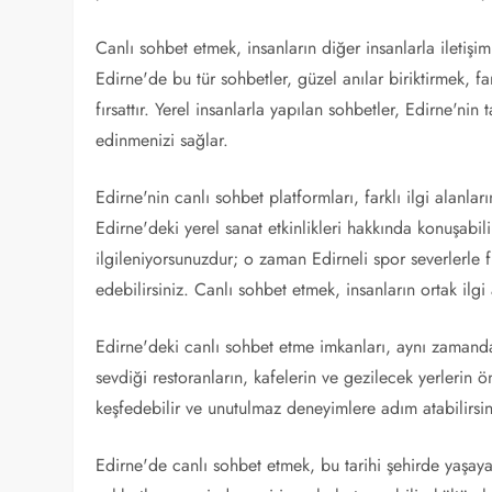
Canlı sohbet etmek, insanların diğer insanlarla iletişi
Edirne'de bu tür sohbetler, güzel anılar biriktirmek, fa
fırsattır. Yerel insanlarla yapılan sohbetler, Edirne'nin 
edinmenizi sağlar.
Edirne'nin canlı sohbet platformları, farklı ilgi alanlar
Edirne'deki yerel sanat etkinlikleri hakkında konuşabilir
ilgileniyorsunuzdur; o zaman Edirneli spor severlerle 
edebilirsiniz. Canlı sohbet etmek, insanların ortak ilgi 
Edirne'deki canlı sohbet etme imkanları, aynı zamanda 
sevdiği restoranların, kafelerin ve gezilecek yerlerin ön
keşfedebilir ve unutulmaz deneyimlere adım atabilirsin
Edirne'de canlı sohbet etmek, bu tarihi şehirde yaşayan