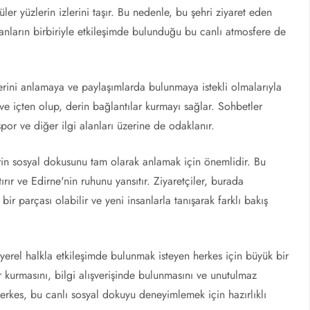
üler yüzlerin izlerini taşır. Bu nedenle, bu şehri ziyaret eden
anların birbiriyle etkileşimde bulunduğu bu canlı atmosfere de
rlerini anlamaya ve paylaşımlarda bulunmaya istekli olmalarıyla
 ve içten olup, derin bağlantılar kurmayı sağlar. Sohbetler
spor ve diğer ilgi alanları üzerine de odaklanır.
rin sosyal dokusunu tam olarak anlamak için önemlidir. Bu
ştırır ve Edirne'nin ruhunu yansıtır. Ziyaretçiler, burada
r parçası olabilir ve yeni insanlarla tanışarak farklı bakış
yerel halkla etkileşimde bulunmak isteyen herkes için büyük bir
r kurmasını, bilgi alışverişinde bulunmasını ve unutulmaz
erkes, bu canlı sosyal dokuyu deneyimlemek için hazırlıklı