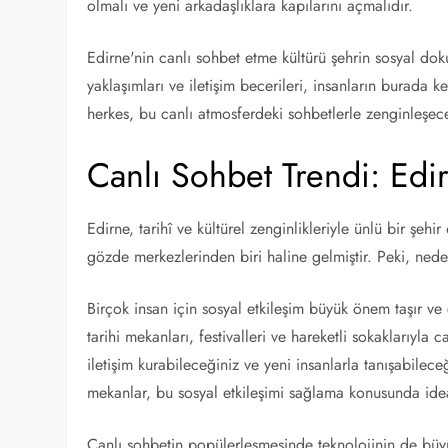
olmalı ve yeni arkadaşlıklara kapılarını açmalıdır.
Edirne'nin canlı sohbet etme kültürü şehrin sosyal dok
yaklaşımları ve iletişim becerileri, insanların burada k
herkes, bu canlı atmosferdeki sohbetlerle zenginleşecek
Canlı Sohbet Trendi: Edi
Edirne, tarihî ve kültürel zenginlikleriyle ünlü bir şeh
gözde merkezlerinden biri haline gelmiştir. Peki, ned
Birçok insan için sosyal etkileşim büyük önem taşır ve c
tarihi mekanları, festivalleri ve hareketli sokaklarıyla 
iletişim kurabileceğiniz ve yeni insanlarla tanışabil
mekanlar, bu sosyal etkileşimi sağlama konusunda idea
Canlı sohbetin popülerleşmesinde teknolojinin de büyü