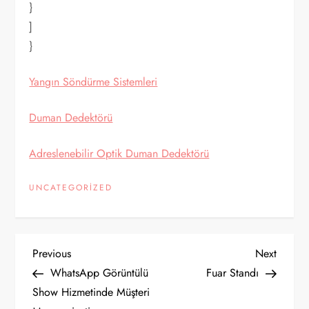
}
]
}
Yangın Söndürme Sistemleri
Duman Dedektörü
Adreslenebilir Optik Duman Dedektörü
UNCATEGORIZED
Y
Previous
Next
Previous
Next
Post
Post
WhatsApp Görüntülü
Fuar Standı
a
Show Hizmetinde Müşteri