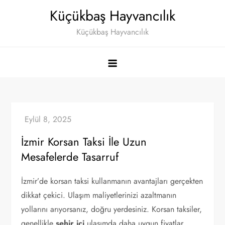
Skip
Küçükbaş Hayvancılık
to
Küçükbaş Hayvancılık
content
İzmir Korsan Taksi İle Uzun
Mesafelerde Tasarruf
İzmir’de korsan taksi kullanmanın avantajları gerçekten
dikkat çekici. Ulaşım maliyetlerinizi azaltmanın
yollarını arıyorsanız, doğru yerdesiniz. Korsan taksiler,
genellikle
şehir içi
ulaşımda daha uygun fiyatlar