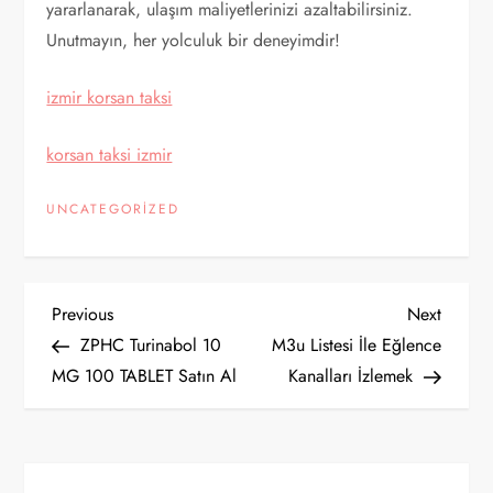
yararlanarak, ulaşım maliyetlerinizi azaltabilirsiniz.
Unutmayın, her yolculuk bir deneyimdir!
izmir korsan taksi
korsan taksi izmir
UNCATEGORIZED
Y
Previous
Next
Previous
Next
Post
Post
ZPHC Turinabol 10
M3u Listesi İle Eğlence
a
MG 100 TABLET Satın Al
Kanalları İzlemek
z
ı