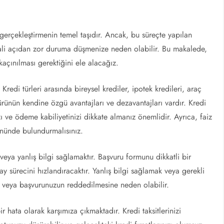
i gerçekleştirmenin temel taşıdır. Ancak, bu süreçte yapılan
 mali açıdan zor duruma düşmenize neden olabilir. Bu makalede,
kaçınılması gerektiğini ele alacağız.
 Kredi türleri arasında bireysel krediler, ipotek kredileri, araç
türünün kendine özgü avantajları ve dezavantajları vardır. Kredi
ı ve ödeme kabiliyetinizi dikkate almanız önemlidir. Ayrıca, faiz
 önünde bulundurmalısınız.
veya yanlış bilgi sağlamaktır. Başvuru formunu dikkatli bir
y sürecini hızlandıracaktır. Yanlış bilgi sağlamak veya gerekli
ir veya başvurunuzun reddedilmesine neden olabilir.
ata olarak karşımıza çıkmaktadır. Kredi taksitlerinizi