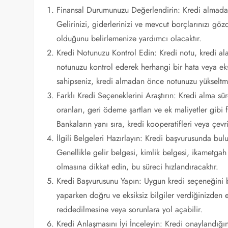
Finansal Durumunuzu Değerlendirin: Kredi almadan
Gelirinizi, giderlerinizi ve mevcut borçlarınızı göz
olduğunu belirlemenize yardımcı olacaktır.
Kredi Notunuzu Kontrol Edin: Kredi notu, kredi ala
notunuzu kontrol ederek herhangi bir hata veya eks
sahipseniz, kredi almadan önce notunuzu yükseltm
Farklı Kredi Seçeneklerini Araştırın: Kredi alma süre
oranları, geri ödeme şartları ve ek maliyetler gibi
Bankaların yanı sıra, kredi kooperatifleri veya çevr
İlgili Belgeleri Hazırlayın: Kredi başvurusunda bu
Genellikle gelir belgesi, kimlik belgesi, ikametgah 
olmasına dikkat edin, bu süreci hızlandıracaktır.
Kredi Başvurusunu Yapın: Uygun kredi seçeneğini b
yaparken doğru ve eksiksiz bilgiler verdiğinizden e
reddedilmesine veya sorunlara yol açabilir.
Kredi Anlaşmasını İyi İnceleyin: Kredi onaylandığın