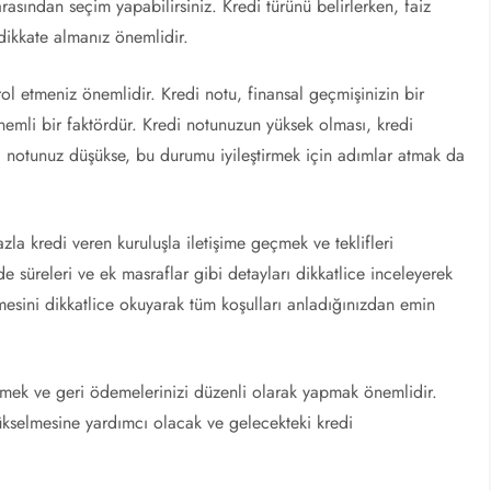
 arasından seçim yapabilirsiniz. Kredi türünü belirlerken, faiz
 dikkate almanız önemlidir.
 etmeniz önemlidir. Kredi notu, finansal geçmişinizin bir
önemli bir faktördür. Kredi notunuzun yüksek olması, kredi
di notunuz düşükse, bu durumu iyileştirmek için adımlar atmak da
la kredi veren kuruluşla iletişime geçmek ve teklifleri
ade süreleri ve ek masraflar gibi detayları dikkatlice inceleyerek
mesini dikkatlice okuyarak tüm koşulları anladığınızdan emin
etmek ve geri ödemelerinizi düzenli olarak yapmak önemlidir.
selmesine yardımcı olacak ve gelecekteki kredi