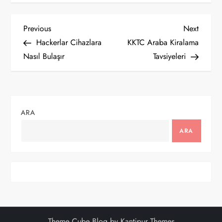
Y
Previous
Next
Previous
Next
Post
Post
Hackerlar Cihazlara
KKTC Araba Kiralama
a
Nasıl Bulaşır
Tavsiyeleri
z
ı
ARA
g
ARA
e
z
i
n
Theme Cube Blog by
Kantipur Themes