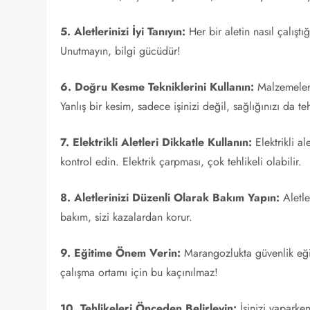
5. Aletlerinizi İyi Tanıyın:
Her bir aletin nasıl çalıştı
Unutmayın, bilgi gücüdür!
6. Doğru Kesme Tekniklerini Kullanın:
Malzemeleri
Yanlış bir kesim, sadece işinizi değil, sağlığınızı da te
7. Elektrikli Aletleri Dikkatle Kullanın:
Elektrikli al
kontrol edin. Elektrik çarpması, çok tehlikeli olabilir.
8. Aletlerinizi Düzenli Olarak Bakım Yapın:
Aletle
bakım, sizi kazalardan korur.
9. Eğitime Önem Verin:
Marangozlukta güvenlik eğiti
çalışma ortamı için bu kaçınılmaz!
10. Tehlikeleri Önceden Belirleyin:
İşinizi yaparken