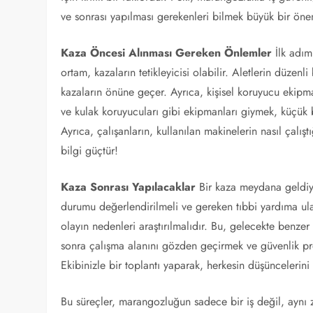
ve sonrası yapılması gerekenleri bilmek büyük bir önem
Kaza Öncesi Alınması Gereken Önlemler
İlk adım
ortam, kazaların tetikleyicisi olabilir. Aletlerin düzenli
kazaların önüne geçer. Ayrıca, kişisel koruyucu ekipm
ve kulak koruyucuları gibi ekipmanları giymek, küçük bi
Ayrıca, çalışanların, kullanılan makinelerin nasıl çalış
bilgi güçtür!
Kaza Sonrası Yapılacaklar
Bir kaza meydana geldiys
durumu değerlendirilmeli ve gereken tıbbi yardıma ul
olayın nedenleri araştırılmalıdır. Bu, gelecekte benzer
sonra çalışma alanını gözden geçirmek ve güvenlik pro
Ekibinizle bir toplantı yaparak, herkesin düşüncelerin
Bu süreçler, marangozluğun sadece bir iş değil, aynı