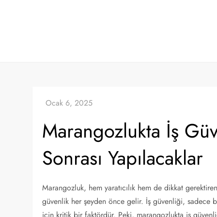
Skip
to
content
Marangozlukta İş Güv
Sonrası Yapılacaklar
Marangozluk, hem yaratıcılık hem de dikkat gerektiren
güvenlik her şeyden önce gelir. İş güvenliği, sadece b
için kritik bir faktördür. Peki, marangozlukta iş güven