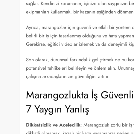
sağlar. Kendinizi korumanın, işinize olan saygınızın b
ekipmanları kullanmak, bir kazanın eşiğinden dönmeniz
Ayrıca, marangozlar için güvenli ve etkili bir yöntem 
belirli bir iş için tasarlanmış olduğunu ve hata yapman
Gerekirse, eğitici videolar izlemek ya da deneyimli kişi
Son olarak, durumsal farkındalık geliştirmek de bu kon
potansiyel tehlikeleri belirleyin ve önlem alın. Unutm
çalışma arkadaşlarınızın güvenliğini artırır.
Marangozlukta İş Güvenl
7 Yaygın Yanlış
Dikkatsizlik ve Acelecilik
: Marangozluk zorlu bir iş
dikkatli olmamak, kazalı bir kaza yaşamanıza neden o