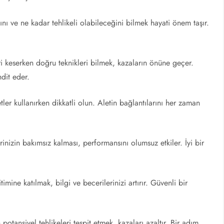
ğını ve ne kadar tehlikeli olabileceğini bilmek hayati önem taşır.
 keserken doğru teknikleri bilmek, kazaların önüne geçer.
hdit eder.
etler kullanırken dikkatli olun. Aletin bağlantılarını her zaman
rinizin bakımsız kalması, performansını olumsuz etkiler. İyi bir
mine katılmak, bilgi ve becerilerinizi artırır. Güvenli bir
 potansiyel tehlikeleri tespit etmek, kazaları azaltır. Bir adım