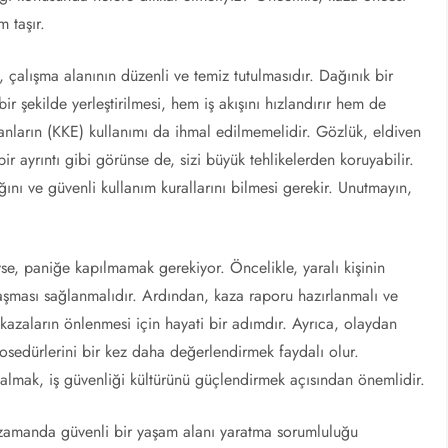
 taşır.
, çalışma alanının düzenli ve temiz tutulmasıdır. Dağınık bir
 bir şekilde yerleştirilmesi, hem iş akışını hızlandırır hem de
anların (KKE) kullanımı da ihmal edilmemelidir. Gözlük, eldiven
r ayrıntı gibi görünse de, sizi büyük tehlikelerden koruyabilir.
tığını ve güvenli kullanım kurallarını bilmesi gerekir. Unutmayın,
e, paniğe kapılmamak gerekiyor. Öncelikle, yaralı kişinin
aşması sağlanmalıdır. Ardından, kaza raporu hazırlanmalı ve
 kazaların önlenmesi için hayati bir adımdır. Ayrıca, olaydan
sedürlerini bir kez daha değerlendirmek faydalı olur.
i almak, iş güvenliği kültürünü güçlendirmek açısından önemlidir.
 zamanda güvenli bir yaşam alanı yaratma sorumluluğu