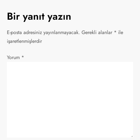
z
Bir yanıt yazın
ı
g
E-posta adresiniz yayınlanmayacak.
Gerekli alanlar
*
ile
işaretlenmişlerdir
e
Yorum
z
*
i
n
m
e
s