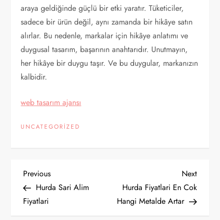
araya geldiğinde güçlü bir etki yaratır. Tüketiciler,
sadece bir ürün değil, aynı zamanda bir hikâye satın
alırlar. Bu nedenle, markalar için hikâye anlatımı ve
duygusal tasarım, başarının anahtarıdır. Unutmayın,
her hikâye bir duygu taşır. Ve bu duygular, markanızın
kalbidir.
web tasarım ajansı
UNCATEGORIZED
Y
Previous
Next
Previous
Next
Post
Post
Hurda Sari Alim
Hurda Fiyatlari En Cok
a
Fiyatlari
Hangi Metalde Artar