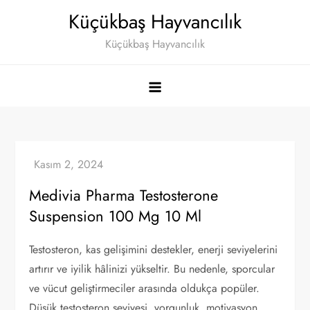
Skip
Küçükbaş Hayvancılık
to
Küçükbaş Hayvancılık
content
Medivia Pharma Testosterone
Suspension 100 Mg 10 Ml
Testosteron, kas gelişimini destekler, enerji seviyelerini
artırır ve iyilik hâlinizi yükseltir. Bu nedenle, sporcular
ve vücut geliştirmeciler arasında oldukça popüler.
Düşük testosteron seviyesi, yorgunluk, motivasyon