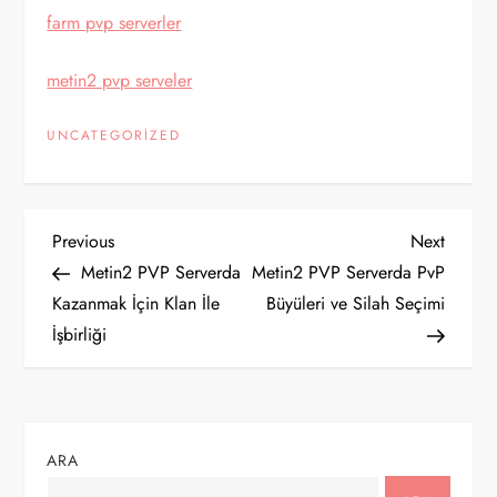
farm pvp serverler
metin2 pvp serveler
UNCATEGORIZED
Y
Previous
Next
Previous
Next
Post
Post
Metin2 PVP Serverda
Metin2 PVP Serverda PvP
a
Kazanmak İçin Klan İle
Büyüleri ve Silah Seçimi
İşbirliği
z
ı
g
ARA