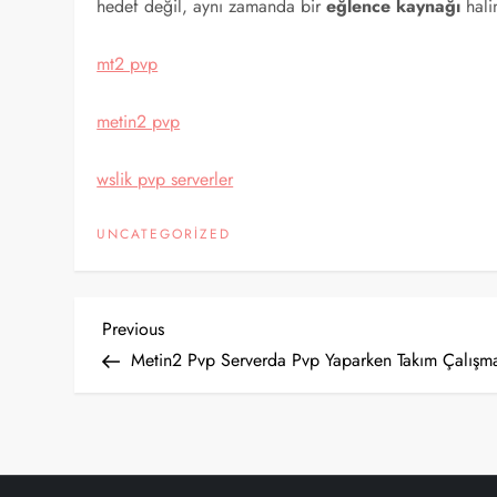
hedef değil, aynı zamanda bir
eğlence kaynağı
halin
mt2 pvp
metin2 pvp
wslik pvp serverler
UNCATEGORIZED
Y
Previous
Previous
Post
Metin2 Pvp Serverda Pvp Yaparken Takım Çalışma
a
z
ı