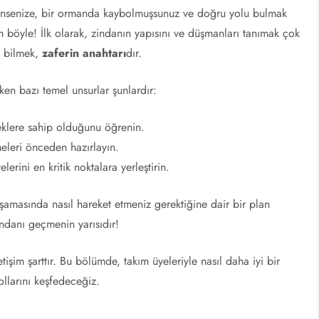
üşünsenize, bir ormanda kaybolmuşsunuz ve doğru yolu bulmak
um böyle! İlk olarak, zindanın yapısını ve düşmanları tanımak çok
i bilmek,
zaferin anahtarı
dır.
n bazı temel unsurlar şunlardır:
klere sahip olduğunu öğrenin.
meleri önceden hazırlayın.
erini en kritik noktalara yerleştirin.
amasında nasıl hareket etmeniz gerektiğine dair bir plan
zindanı geçmenin yarısıdır!
etişim şarttır. Bu bölümde, takım üyeleriyle nasıl daha iyi bir
ollarını keşfedeceğiz.