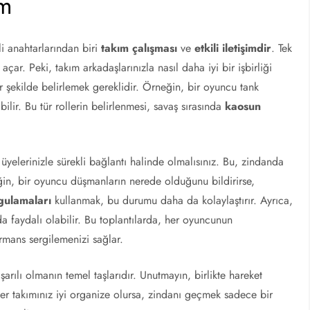
im
 anahtarlarından biri
takım çalışması
ve
etkili iletişimdir
. Tek
ar. Peki, takım arkadaşlarınızla nasıl daha iyi bir işbirliği
ir şekilde belirlemek gereklidir. Örneğin, bir oyuncu tank
bilir. Bu tür rollerin belirlenmesi, savaş sırasında
kaosun
 üyelerinizle sürekli bağlantı halinde olmalısınız. Bu, zindanda
eğin, bir oyuncu düşmanların nerede olduğunu bildirirse,
ygulamaları
kullanmak, bu durumu daha da kolaylaştırır. Ayrıca,
a faydalı olabilir. Bu toplantılarda, her oyuncunun
rmans sergilemenizi sağlar.
arılı olmanın temel taşlarıdır. Unutmayın, birlikte hareket
ğer takımınız iyi organize olursa, zindanı geçmek sadece bir