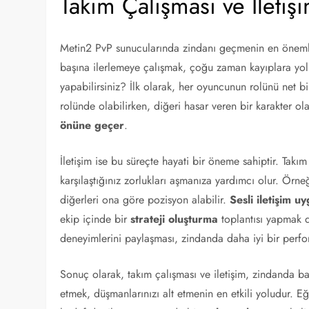
Takım Çalışması ve İletiş
Metin2 PvP sunucularında zindanı geçmenin en önemli
başına ilerlemeye çalışmak, çoğu zaman kayıplara yol aç
yapabilirsiniz? İlk olarak, her oyuncunun rolünü net b
rolünde olabilirken, diğeri hasar veren bir karakter ola
önüne geçer
.
İletişim ise bu süreçte hayati bir öneme sahiptir. Takım
karşılaştığınız zorlukları aşmanıza yardımcı olur. Örn
diğerleri ona göre pozisyon alabilir.
Sesli iletişim u
ekip içinde bir
strateji oluşturma
toplantısı yapmak d
deneyimlerini paylaşması, zindanda daha iyi bir perfo
Sonuç olarak, takım çalışması ve iletişim, zindanda baş
etmek, düşmanlarınızı alt etmenin en etkili yoludur. E