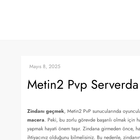
Skip
to
content
Metin2 Pvp Serverda
Zindanı geçmek
, Metin2 PvP sunucularında oyuncula
macera
. Peki, bu zorlu görevde başarılı olmak için h
yapmak hayati önem taşır. Zindana girmeden önce, han
ihtiyacınız olduğunu bilmelisiniz. Bu nedenle, zindanın