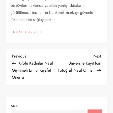
bisküvileri hakkında yapılan yanlış iddiaların
çürütülmesi, insanların bu ikonik markayı güvenle
tüketmelerini sağlayacaktır.
UNCATEGORIZED
Y
Previous
Next
Previous
Next
Post
Post
Kilolu Kadınlar Nasıl
Üniversite Kayıt İçin
a
Giyinmeli En İyi Kıyafet
Fotoğraf Nasıl Olmalı
Önerisi
z
ı
g
ARA