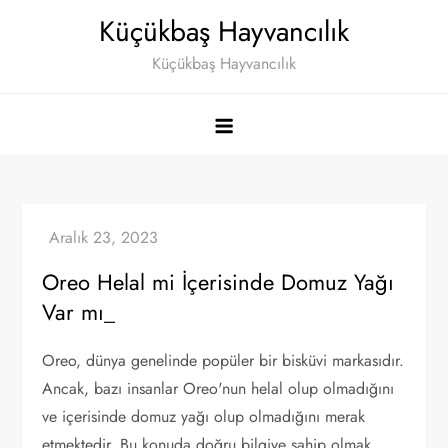
Skip
Küçükbaş Hayvancılık
to
Küçükbaş Hayvancılık
content
Oreo Helal mi İçerisinde Domuz Yağı
Var mı_
Oreo, dünya genelinde popüler bir bisküvi markasıdır.
Ancak, bazı insanlar Oreo'nun helal olup olmadığını
ve içerisinde domuz yağı olup olmadığını merak
etmektedir. Bu konuda doğru bilgiye sahip olmak