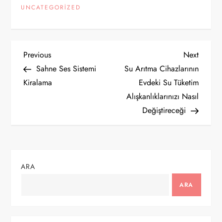
UNCATEGORIZED
Y
Previous
Next
Previous
Next
Post
Post
Sahne Ses Sistemi
Su Arıtma Cihazlarının
a
Kiralama
Evdeki Su Tüketim
Alışkanlıklarınızı Nasıl
z
Değiştireceği
ı
g
ARA
e
ARA
z