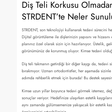
Diş Teli Korkusu Olmadan
STRDENT’te Neler Sunul
STRDENT, son teknolojiyi kullanarak tedavi sürecini he
Dijital görüntüleme ile dişlerinizin yapısını ve hizasın
planınız özel olarak sizin için hazırlanıyor. Üstelik, ge
görünümünüz de korunmuş oluyor. Kimse tedavi oldu
Diş teli takmanın getirdiği bir diğer kaygı da, tedavi
bırakmıyor. Uzman ortodontistler, her aşamada sizinle 
adımda rehberlik etmek için burada! Bu destek sayesind
Kimse uzun yıllar boyunca tedavi görmek istemez, değ
sonuçlar veriyor. Hedefinize ulaşırken estetik kaygıla
aynı zamanda gülümsemenize yakışacak bir estetik kaz
özgüveninizi artırabilirsiniz.