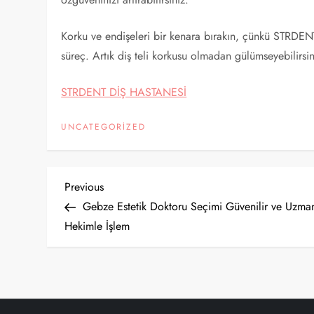
Korku ve endişeleri bir kenara bırakın, çünkü STRDENT’i 
süreç. Artık diş teli korkusu olmadan gülümseyebilirsin
STRDENT DİŞ HASTANESİ
UNCATEGORIZED
Y
Previous
Previous
Post
Gebze Estetik Doktoru Seçimi Güvenilir ve Uzma
a
Hekimle İşlem
z
ı