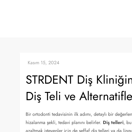
Skip
to
content
STRDENT Diş Kliniğin
Diş Teli ve Alternatifle
Bir ortodonti tedavisinin ilk adımı, detaylı bir değerle
hizalanma şekli, tedavi planını belirler.
Diş telleri
, bu
azaltmak isteyenler için de şeffaf diş telleri ya da lin