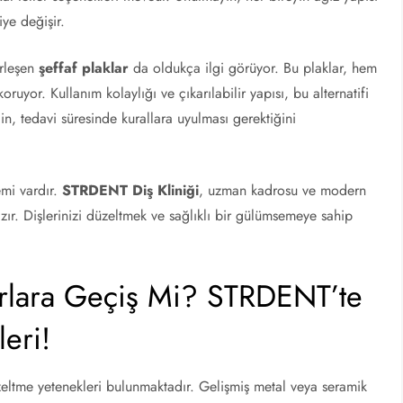
iye değişir.
erleşen
şeffaf plaklar
da oldukça ilgi görüyor. Bu plaklar, hem
oruyor. Kullanım kolaylığı ve çıkarılabilir yapısı, bu alternatifi
için, tedavi süresinde kurallara uyulması gerektiğini
emi vardır.
STRDENT Diş Kliniği
, uzman kadrosu ve modern
zır. Dişlerinizi düzeltmek ve sağlıklı bir gülümsemeye sahip
nerlara Geçiş Mi? STRDENT’te
eri!
zeltme yetenekleri bulunmaktadır. Gelişmiş metal veya seramik