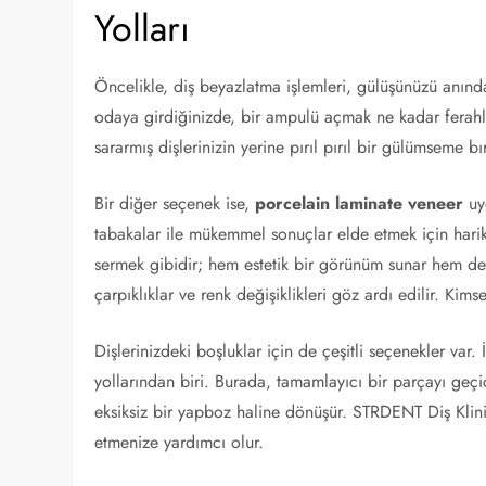
Yolları
Öncelikle, diş beyazlatma işlemleri, gülüşünüzü anında
odaya girdiğinizde, bir ampulü açmak ne kadar ferahl
sararmış dişlerinizin yerine pırıl pırıl bir gülümseme bır
Bir diğer seçenek ise,
porcelain laminate veneer
uyg
tabakalar ile mükemmel sonuçlar elde etmek için harika
sermek gibidir; hem estetik bir görünüm sunar hem de 
çarpıklıklar ve renk değişiklikleri göz ardı edilir. K
Dişlerinizdeki boşluklar için de çeşitli seçenekler var.
yollarından biri. Burada, tamamlayıcı bir parçayı geçi
eksiksiz bir yapboz haline dönüşür. STRDENT Diş Klin
etmenize yardımcı olur.