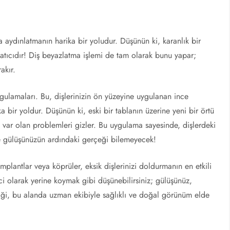
 aydınlatmanın harika bir yoludur. Düşünün ki, karanlık bir
atıcıdır! Diş beyazlatma işlemi de tam olarak bunu yapar;
akır.
ulamaları. Bu, dişlerinizin ön yüzeyine uygulanan ince
 bir yoldur. Düşünün ki, eski bir tablanın üzerine yeni bir örtü
var olan problemleri gizler. Bu uygulama sayesinde, dişlerdeki
imse gülüşünüzün ardındaki gerçeği bilemeyecek!
 İmplantlar veya köprüler, eksik dişlerinizi doldurmanın en etkili
ci olarak yerine koymak gibi düşünebilirsiniz; gülüşünüz,
iği, bu alanda uzman ekibiyle sağlıklı ve doğal görünüm elde