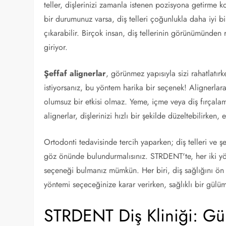
teller, dişlerinizi zamanla istenen pozisyona getirme
bir durumunuz varsa, diş telleri çoğunlukla daha iyi b
çıkarabilir. Birçok insan, diş tellerinin görünümünden r
giriyor.
Şeffaf alignerlar
, görünmez yapısıyla sizi rahatlatırke
istiyorsanız, bu yöntem harika bir seçenek! Alignerla
olumsuz bir etkisi olmaz. Yeme, içme veya diş fırçalama g
alignerlar, dişlerinizi hızlı bir şekilde düzeltebilirken, 
Ortodonti tedavisinde tercih yaparken; diş telleri ve şef
göz önünde bulundurmalısınız. STRDENT'te, her iki yö
seçeneği bulmanız mümkün. Her biri, diş sağlığını ön p
yöntemi seçeceğinize karar verirken, sağlıklı bir gü
STRDENT Diş Kliniği: Gü