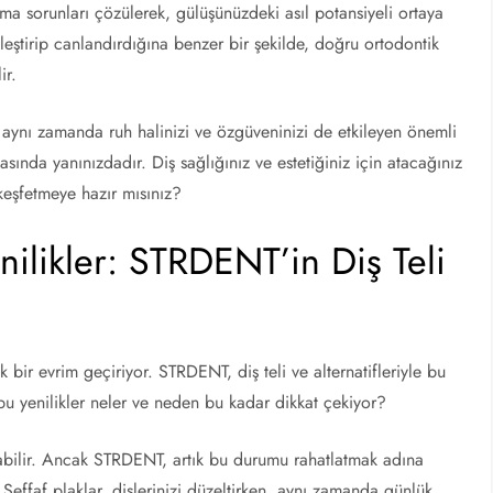
ama sorunları çözülerek, gülüşünüzdeki asıl potansiyeli ortaya
rginleştirip canlandırdığına benzer bir şekilde, doğru ortodontik
ir.
 aynı zamanda ruh halinizi ve özgüveninizi de etkileyen önemli
sında yanınızdadır. Diş sağlığınız ve estetiğiniz için atacağınız
 keşfetmeye hazır mısınız?
nilikler: STRDENT’in Diş Teli
k bir evrim geçiriyor. STRDENT, diş teli ve alternatifleriyle bu
 bu yenilikler neler ve neden bu kadar dikkat çekiyor?
olabilir. Ancak STRDENT, artık bu durumu rahatlatmak adına
 Şeffaf plaklar, dişlerinizi düzeltirken, aynı zamanda günlük