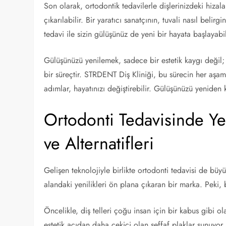
Son olarak, ortodontik tedavilerle dişlerinizdeki hizal
çıkarılabilir. Bir yaratıcı sanatçının, tuvali nasıl beli
tedavi ile sizin gülüşünüz de yeni bir hayata başlayabil
Gülüşünüzü yenilemek, sadece bir estetik kaygı değil;
bir süreçtir. STRDENT Diş Kliniği, bu sürecin her aşama
adımlar, hayatınızı değiştirebilir. Gülüşünüzü yeniden
Ortodonti Tedavisinde Ye
ve Alternatifleri
Gelişen teknolojiyle birlikte ortodonti tedavisi de büyü
alandaki yenilikleri ön plana çıkaran bir marka. Peki,
Öncelikle, diş telleri çoğu insan için bir kabus gibi 
estetik açıdan daha çekici olan şeffaf plaklar sunuyor.