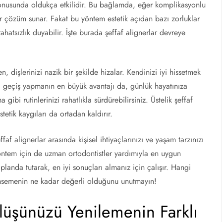
 konusunda oldukça etkilidir. Bu bağlamda, eğer komplikasyonlu
ir çözüm sunar. Fakat bu yöntem estetik açıdan bazı zorluklar
ahatsızlık duyabilir. İşte burada şeffaf alignerlar devreye
n, dişlerinizi nazik bir şekilde hizalar. Kendinizi iyi hissetmek
ra geçiş yapmanın en büyük avantajı da, günlük hayatınıza
ibi rutinlerinizi rahatlıkla sürdürebilirsiniz. Üstelik şeffaf
estetik kaygıları da ortadan kaldırır.
faf alignerlar arasında kişisel ihtiyaçlarınızı ve yaşam tarzınızı
ntem için de uzman ortodontistler yardımıyla en uygun
landa tutarak, en iyi sonuçları almanız için çalışır. Hangi
lümsemenin ne kadar değerli olduğunu unutmayın!
lüşünüzü Yenilemenin Farklı