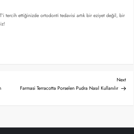
tercih ettiğinizde ortodonti tedavisi artık bir eziyet değil, bir
iz!
Nex
Next
Post
n
Farmasi Terracotta Porselen Pudra Nasıl Kullanılır