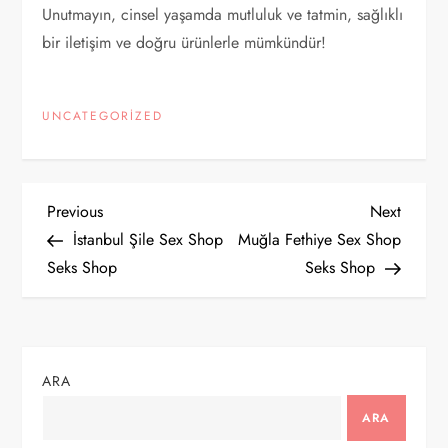
Unutmayın, cinsel yaşamda mutluluk ve tatmin, sağlıklı
bir iletişim ve doğru ürünlerle mümkündür!
UNCATEGORIZED
Y
Previous
Next
Previous
Next
Post
Post
İstanbul Şile Sex Shop
Muğla Fethiye Sex Shop
a
Seks Shop
Seks Shop
z
ı
ARA
g
ARA