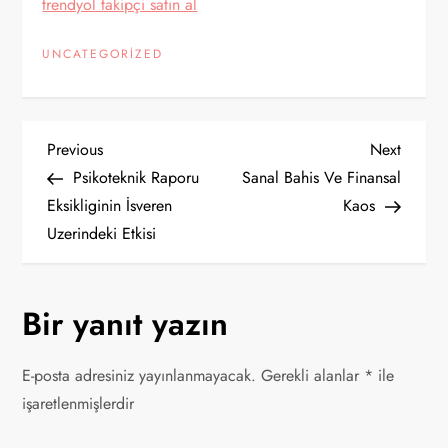
trendyol takipçi satın al
UNCATEGORIZED
Y
Previous
Next
Previous
Next
Post
Post
Psikoteknik Raporu
Sanal Bahis Ve Finansal
a
Eksikliginin İsveren
Kaos
Uzerindeki Etkisi
z
ı
Bir yanıt yazın
g
E-posta adresiniz yayınlanmayacak.
Gerekli alanlar
*
ile
e
işaretlenmişlerdir
z