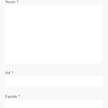
Yorum
*
i
n
m
e
s
i
Ad
*
E-posta
*