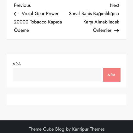
Y
Previous
Next
Previous
Next
Post
Post
Vozol Gear Power
Sanal Bahis Bağımlılığına
a
20000 Tobacco Kapıda
Karşı Alınabilecek
Ödeme
Önlemler
z
ı
g
ARA
e
ARA
z
i
n
Theme Cube Blog by
Kantipur Themes