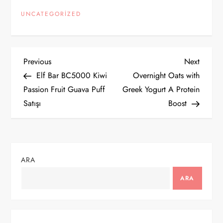
UNCATEGORIZED
Y
Previous
Next
Previous
Next
Post
Post
Elf Bar BC5000 Kiwi
Overnight Oats with
a
Passion Fruit Guava Puff
Greek Yogurt A Protein
Satışı
Boost
z
ı
g
ARA
e
ARA
z