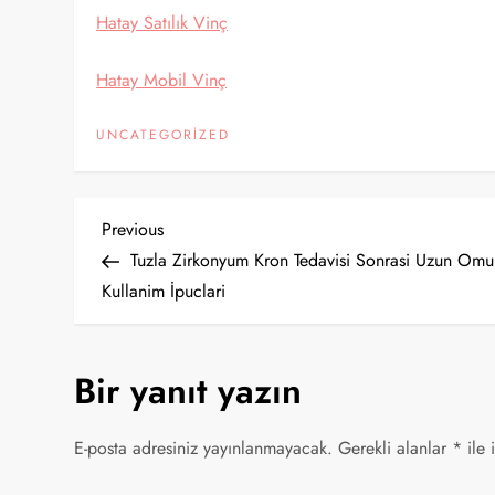
Hatay Satılık Vinç
Hatay Mobil Vinç
UNCATEGORIZED
Y
Previous
Previous
Post
Tuzla Zirkonyum Kron Tedavisi Sonrasi Uzun Omu
a
Kullanim İpuclari
z
Bir yanıt yazın
ı
g
E-posta adresiniz yayınlanmayacak.
Gerekli alanlar
*
ile 