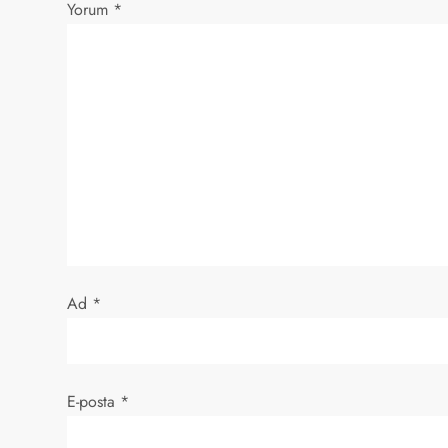
e
Yorum
*
z
i
n
m
e
s
Ad
*
i
E-posta
*