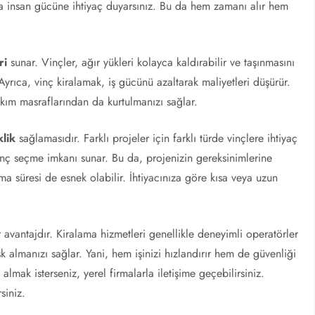
la insan gücüne ihtiyaç duyarsınız. Bu da hem zamanı alır hem
ri
sunar. Vinçler, ağır yükleri kolayca kaldırabilir ve taşınmasını
Ayrıca, vinç kiralamak, iş gücünü azaltarak maliyetleri düşürür.
akım masraflarından da kurtulmanızı sağlar.
lik
sağlamasıdır. Farklı projeler için farklı türde vinçlere ihtiyaç
 vinç seçme imkanı sunar. Bu da, projenizin gereksinimlerine
ma süresi de esnek olabilir. İhtiyacınıza göre kısa veya uzun
avantajdır. Kiralama hizmetleri genellikle deneyimli operatörler
risk almanızı sağlar. Yani, hem işinizi hızlandırır hem de güvenliği
i almak isterseniz, yerel firmalarla iletişime geçebilirsiniz.
siniz.