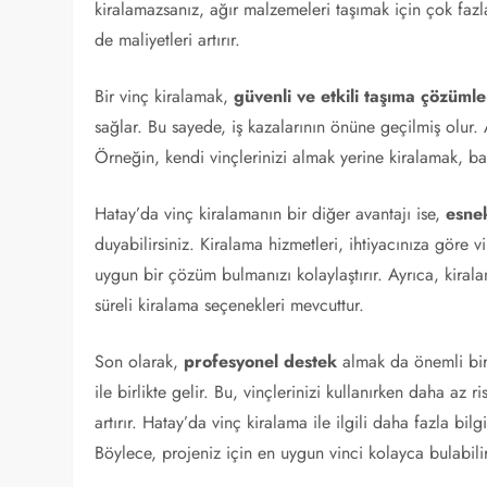
kiralamazsanız, ağır malzemeleri taşımak için çok faz
de maliyetleri artırır.
Bir vinç kiralamak,
güvenli ve etkili taşıma çözümle
sağlar. Bu sayede, iş kazalarının önüne geçilmiş olur. 
Örneğin, kendi vinçlerinizi almak yerine kiralamak, b
Hatay’da vinç kiralamanın bir diğer avantajı ise,
esnek
duyabilirsiniz. Kiralama hizmetleri, ihtiyacınıza göre
uygun bir çözüm bulmanızı kolaylaştırır. Ayrıca, kirala
süreli kiralama seçenekleri mevcuttur.
Son olarak,
profesyonel destek
almak da önemli bir 
ile birlikte gelir. Bu, vinçlerinizi kullanırken daha az 
artırır. Hatay’da vinç kiralama ile ilgili daha fazla bilg
Böylece, projeniz için en uygun vinci kolayca bulabilir