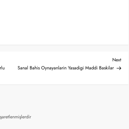
Nex
Next
Post
rlu
Sanal Bahis Oynayanlarin Yasadigi Maddi Baskilar
işaretlenmişlerdir