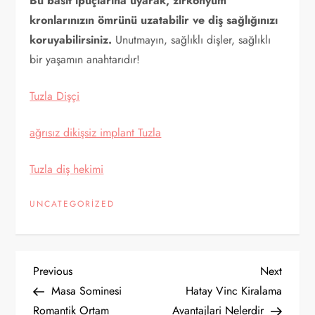
Bu basit ipuçlarına uyarak, zirkonyum
kronlarınızın ömrünü uzatabilir ve diş sağlığınızı
koruyabilirsiniz.
Unutmayın, sağlıklı dişler, sağlıklı
bir yaşamın anahtarıdır!
Tuzla Dişçi
ağrısız dikişsiz implant Tuzla
Tuzla diş hekimi
UNCATEGORIZED
Y
Previous
Next
Previous
Next
Post
Post
Masa Sominesi
Hatay Vinc Kiralama
a
Romantik Ortam
Avantajlari Nelerdir