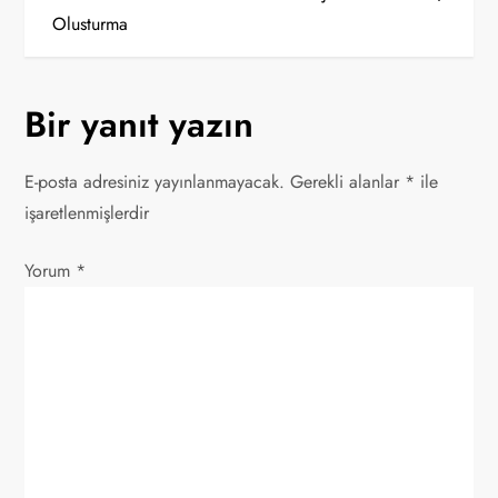
Olusturma
z
ı
Bir yanıt yazın
g
E-posta adresiniz yayınlanmayacak.
Gerekli alanlar
*
ile
e
işaretlenmişlerdir
z
Yorum
*
i
n
m
e